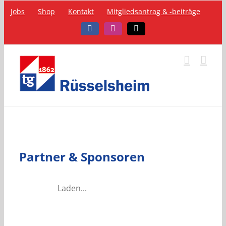
Zum
Jobs
Shop
Kontakt
Mitgliedsantrag & -beiträge
Inhalt
springen
Facebook
Instagram
Telefon
Partner & Sponsoren
Laden...