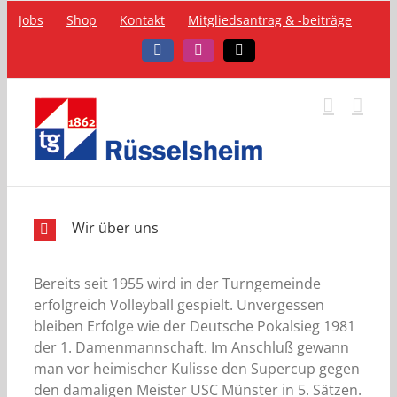
Zum
Jobs
Shop
Kontakt
Mitgliedsantrag & -beiträge
Inhalt
springen
Facebook
Instagram
Telefon
Wir über uns
Bereits seit 1955 wird in der Turngemeinde
erfolgreich Volleyball gespielt. Unvergessen
bleiben Erfolge wie der Deutsche Pokalsieg 1981
der 1. Damenmannschaft. Im Anschluß gewann
man vor heimischer Kulisse den Supercup gegen
den damaligen Meister USC Münster in 5. Sätzen.