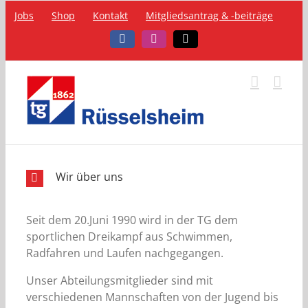
Zum
Jobs
Shop
Kontakt
Mitgliedsantrag & -beiträge
Inhalt
springen
Facebook
Instagram
Telefon
Wir über uns
Seit dem 20.Juni 1990 wird in der TG dem
sportlichen Dreikampf aus Schwimmen,
Radfahren und Laufen nachgegangen.
Unser Abteilungsmitglieder sind mit
verschiedenen Mannschaften von der Jugend bis