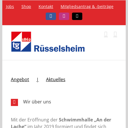
Zum
Jobs
Shop
Kontakt
Mitgliedsantrag & -beiträge
Inhalt
springen
Facebook
Instagram
Telefon
Angebot
Aktuelles
Wir über uns
Mit der Eröffnung der
Schwimmhalle „An der
Lache“
im Jahr 2019 formiert und findet sich