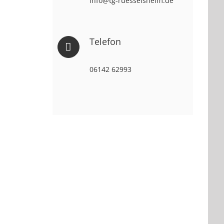
info@tg-ruesselsheim.de
Telefon
06142 62993