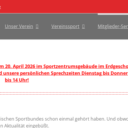
e
Unser Verein
Vereinssport
Mitglieder-Ser
dem 20. April 2026 im Sportzentrumsgebäude im Erdgesch
d unsere persönlichen Sprechzeiten Dienstag bis Donner
bis 14 Uhr!
pischen Sportbundes schon einmal gehört haben. Und obwo
an Aktualität eingebüßt.