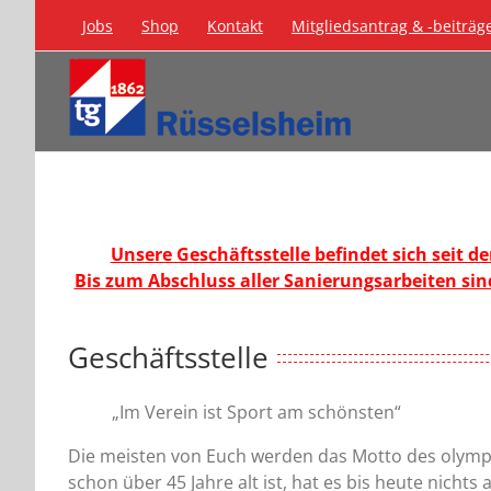
Zum
Jobs
Shop
Kontakt
Mitgliedsantrag & -beiträg
Inhalt
springen
Unsere Geschäftsstelle befindet sich seit 
Bis zum Abschluss aller Sanierungsarbeiten sin
Geschäftsstelle
„Im Verein ist Sport am schönsten“
Die meisten von Euch werden das Motto des olym
schon über 45 Jahre alt ist, hat es bis heute nichts 