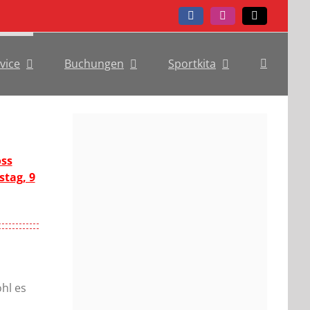
Facebook
Instagram
Telefon
vice
Buchungen
Sportkita
oss
stag, 9
hl es