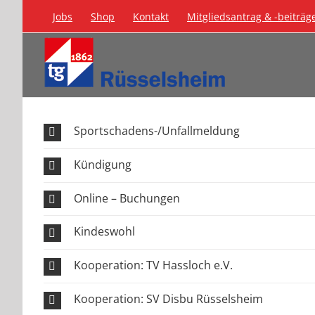
Zum
Jobs
Shop
Kontakt
Mitgliedsantrag & -beiträg
Inhalt
springen
Sportschadens-/Unfallmeldung
Kündigung
Online – Buchungen
Kindeswohl
Kooperation: TV Hassloch e.V.
Kooperation: SV Disbu Rüsselsheim