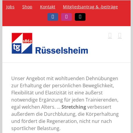
Zum
Jobs
Shop
Kontakt
Mitgliedsantrag & -beiträge
Inhalt
springen
Facebook
Instagram
Telefon
Unser Angebot mit wohltuenden Dehnübungen
zur Erhaltung der persönlichen Beweglichkeit,
Flexibilität und Elastizität ist eine äußerst
notwendige Ergänzung für jeden Trainierenden,
egal welchen Alters. …
Stretching
verbessert
außerdem die Durchblutung, die Körperhaltung
und fördert die Regeneration, nicht nur nach
sportlicher Belastung.