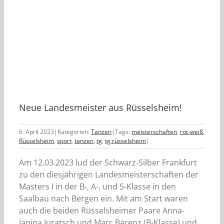
Neue Landesmeister aus Rüsselsheim!
6. April 2023
|
Kategorien:
Tanzen
|
Tags:
meisterschaften
,
rot-weiß
,
Rüsselsheim
,
sport
,
tanzen
,
tg
,
tg rüsselsheim
|
Am 12.03.2023 lud der Schwarz-Silber Frankfurt
zu den diesjährigen Landesmeisterschaften der
Masters I in der B-, A-, und S-Klasse in den
Saalbau nach Bergen ein. Mit am Start waren
auch die beiden Rüsselsheimer Paare Anna-
Janina Juratsch und Marc Bärenz (B-Klasse) und