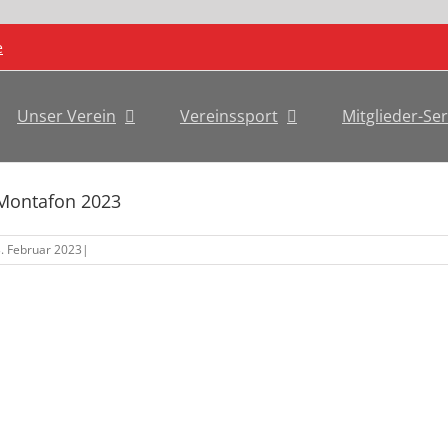
e
Unser Verein
Vereinssport
Mitglieder-Ser
Montafon 2023
. Februar 2023
|