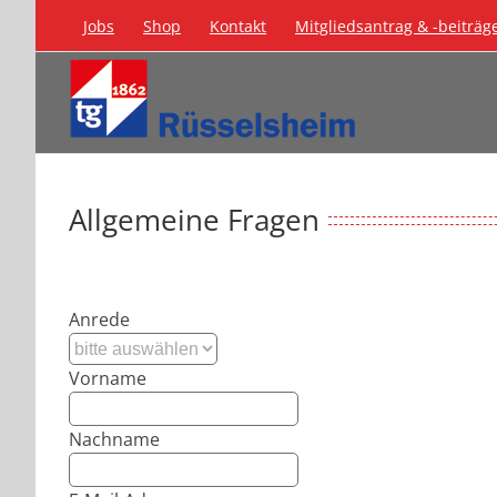
Zum
Jobs
Shop
Kontakt
Mitgliedsantrag & -beiträg
Inhalt
springen
Allgemeine Fragen
Anrede
Vorname
Nachname