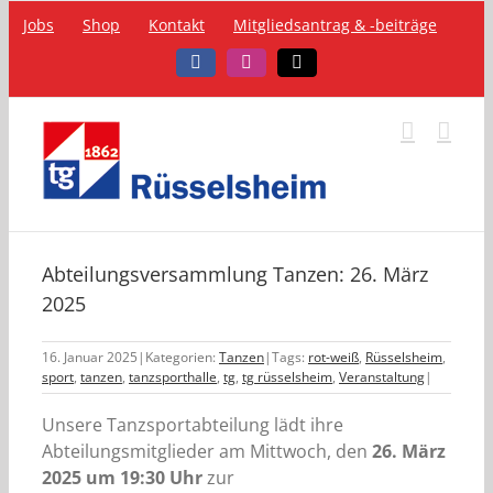
Zum
Jobs
Shop
Kontakt
Mitgliedsantrag & -beiträge
Inhalt
springen
Facebook
Instagram
Telefon
Abteilungsversammlung Tanzen: 26. März
2025
16. Januar 2025
|
Kategorien:
Tanzen
|
Tags:
rot-weiß
,
Rüsselsheim
,
sport
,
tanzen
,
tanzsporthalle
,
tg
,
tg rüsselsheim
,
Veranstaltung
|
Unsere Tanzsportabteilung lädt ihre
Abteilungsmitglieder am Mittwoch, den
26. März
2025 um 19:30 Uhr
zur