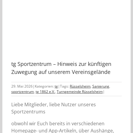
tg Sportzentrum – Hinweis zur künftigen
Zuwegung auf unserem Vereinsgelände
29. Mai 2026
|
Kategorien:
tg
|
Tags:
Rüsselsheim
,
Sanierung
,
sportzentrum
,
tg 1862 e.V.
,
Turngemeinde Rüsselsheim
|
Liebe Mitglieder, liebe Nutzer unseres
Sportzentrums
obwohl wir Euch bereits in verschiedenen
Homepage- und App-Artikeln, über Aushänge,