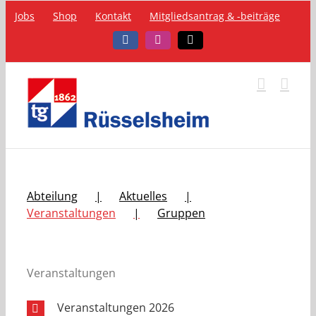
Zum
Jobs
Shop
Kontakt
Mitgliedsantrag & -beiträge
Inhalt
springen
Facebook
Instagram
Telefon
Abteilung
Aktuelles
Veranstaltungen
Gruppen
Veranstaltungen
Veranstaltungen 2026